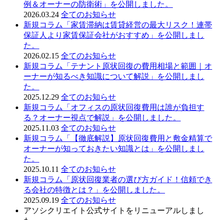
例＆オーナーの防衛術」を公開しました。
2026.03.24
全てのお知らせ
新規コラム「家賃滞納は賃貸経営の最大リスク！連帯
保証人より家賃保証会社がおすすめ」を公開しまし
た。
2026.02.15
全てのお知らせ
新規コラム「テナント原状回復の費用相場と範囲｜オ
ーナーが知るべき知識について解説」を公開しまし
た。
2025.12.29
全てのお知らせ
新規コラム「オフィスの原状回復費用は誰が負担す
る？オーナー視点で解説」を公開しました。
2025.11.03
全てのお知らせ
新規コラム「【徹底解説】原状回復費用と敷金精算で
オーナーが知っておきたい知識とは」を公開しまし
た。
2025.10.11
全てのお知らせ
新規コラム「原状回復業者の選び方ガイド！信頼でき
る会社の特徴とは？」を公開しました。
2025.09.19
全てのお知らせ
アソシクリエイト公式サイトをリニューアルしまし