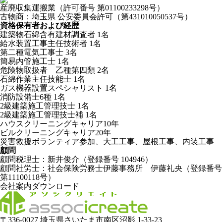
産廃収集運搬業（許可番号 第01100233298号）
古物商：埼玉県 公安委員会許可（第431010050537号）
資格保有者および経歴
建築物石綿含有建材調査者 1名
給水装置工事主任技術者 1名
第二種電気工事士 3名
簡易内管施工士 1名
危険物取扱者 乙種第四類 2名
石綿作業主任技能士 1名
ガス機器設置スペシャリスト 1名
消防設備士6種 1名
2級建築施工管理技士 1名
2級建築施工管理技士補 1名
ハウスクリーニングキャリア10年
ビルクリーニングキャリア20年
災害救援ボランティア参加、大工工事、屋根工事、内装工事
顧問
顧問税理士：新井俊介（登録番号 104946）
顧問社労士：社会保険労務士伊藤事務所 伊藤礼央（登録番号
第11100118号）
会社案内ダウンロード
〒336-0027 埼玉県さいたま市南区沼影 1-33-23