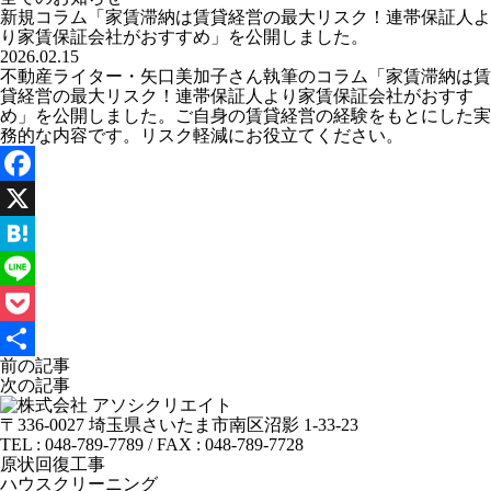
新規コラム「家賃滞納は賃貸経営の最大リスク！連帯保証人よ
り家賃保証会社がおすすめ」を公開しました。
2026.02.15
不動産ライター・矢口美加子さん執筆のコラム「
家賃滞納は賃
貸経営の最大リスク！連帯保証人より家賃保証会社がおすす
め
」を公開しました。ご自身の賃貸経営の経験をもとにした実
務的な内容です。リスク軽減にお役立てください。
Facebook
X
Hatena
Line
Pocket
投
前の記事
共
稿
次の記事
ナ
有
ビ
〒336-0027 埼玉県さいたま市南区沼影 1-33-23
ゲ
TEL : 048-789-7789 / FAX : 048-789-7728
ー
原状回復工事
シ
ハウスクリーニング