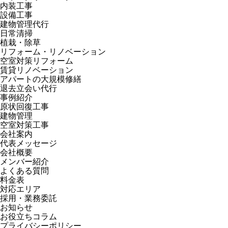
ョ
内装工事
ン
設備工事
建物管理代行
日常清掃
植栽・除草
リフォーム・リノベーション
空室対策リフォーム
賃貸リノベーション
アパートの大規模修繕
退去立会い代行
事例紹介
原状回復工事
建物管理
空室対策工事
会社案内
代表メッセージ
会社概要
メンバー紹介
よくある質問
料金表
対応エリア
採用・業務委託
お知らせ
お役立ちコラム
プライバシーポリシー