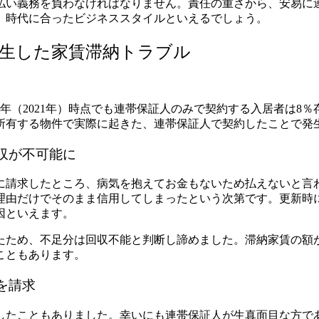
払い義務を負わなければなりません。
責任の重さから、安易に
、時代に合ったビジネススタイルといえるでしょう。
生した家賃滞納トラブル
年（2021年）時点でも連帯保証人のみで契約する入居者は8％
所有する物件で実際に起きた、連帯保証人で契約したことで発
収が不可能に
に請求したところ、病気を抱えてお金もないため払えないと言
理由だけでそのまま信用してしまったという次第です。
更新時
因といえます。
たため、不足分は回収不能と判断し諦めました。
滞納家賃の額
こともあります。
を請求
したこともありました。
幸いにも連帯保証人が生真面目な方で