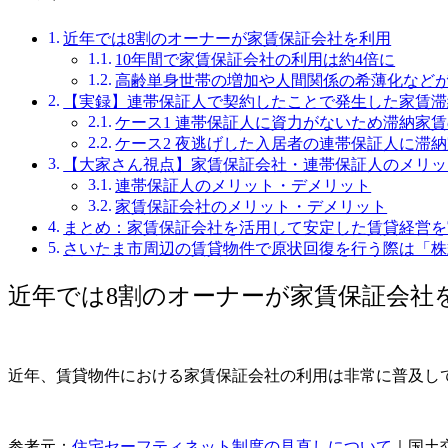
近年では8割のオーナーが家賃保証会社を利用
10年間で家賃保証会社の利用は約4倍に
高齢単身世帯の増加や人間関係の希薄化など
【実録】連帯保証人で契約したことで発生した家賃滞
ケース1 連帯保証人に資力がないため滞納家
ケース2 夜逃げした入居者の連帯保証人に滞
【大家さん視点】家賃保証会社・連帯保証人のメリッ
連帯保証人のメリット・デメリット
家賃保証会社のメリット・デメリット
まとめ：家賃保証会社を活用して安定した賃貸経営を
さいたま市周辺の賃貸物件で原状回復を行う際は「株
近年では8割のオーナーが家賃保証会社
近年、賃貸物件における家賃保証会社の利用は非常に普及し
参考元：
住宅セーフティネット制度の見直しについて
｜国土交