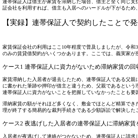
連帯保証人は借主が家賃を滞納した場合、借主と全く同じ支
証会社を利用すれば、借主も入居へのハードルが下がるため
【実録】連帯保証人で契約したことで発
家賃保証会社の利用はここ10年程度で普及しましたが、令和3
のみの賃貸借契約がいくつかあります。
ここでは、義実家が
ケース1 連帯保証人に資力がないため滞納家賃の回
家賃滞納した入居者が退去したため、連帯保証人である父親
に書かれた筆跡や押印が借主と違うため、父親であるという
連帯保証人に資力がないことを把握していなかったことも要
滞納家賃の額がそれほど多くなく、敷金でほとんど精算でき
理が終了する簡易的な裁判手続きである少額訴訟で解決した
ケース2 夜逃げした入居者の連帯保証人に滞納家賃
入居者が夜逃げして連絡がつかないため、連帯保証人に請求