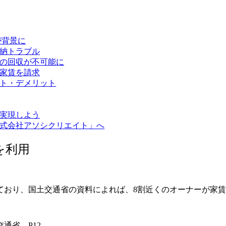
が背景に
納トラブル
賃の回収が不可能に
納家賃を請求
ト・デメリット
実現しよう
式会社アソシクリエイト」へ
を利用
ており、国土交通省の資料によれば、8割近くのオーナーが家
通省 P12