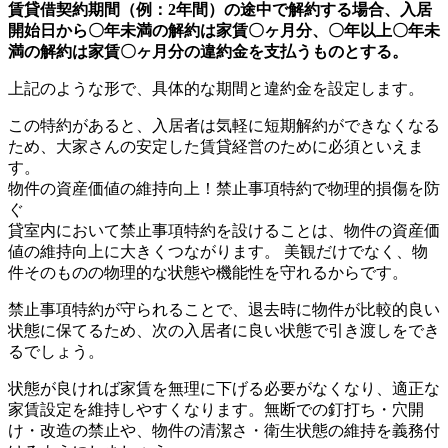
賃貸借契約期間（例：2年間）の途中で解約する場合、入居
開始日から〇年未満の解約は家賃〇ヶ月分、〇年以上〇年未
満の解約は家賃〇ヶ月分の違約金を支払うものとする。
上記のような形で、具体的な期間と違約金を設定します。
この特約があると、入居者は気軽に短期解約ができなくなる
ため、大家さんの安定した賃貸経営のために必須といえま
す。
物件の資産価値の維持向上！禁止事項特約で物理的損傷を防
ぐ
貸室内において禁止事項特約を設けることは、物件の資産価
値の維持向上に大きくつながります。 美観だけでなく、物
件そのものの物理的な状態や機能性を守れるからです。
禁止事項特約が守られることで、退去時に物件が比較的良い
状態に保てるため、次の入居者に良い状態で引き渡しをでき
るでしょう。
状態が良ければ家賃を無理に下げる必要がなくなり、適正な
家賃設定を維持しやすくなります。無断での釘打ち・穴開
け・改造の禁止や、物件の清潔さ・衛生状態の維持を義務付