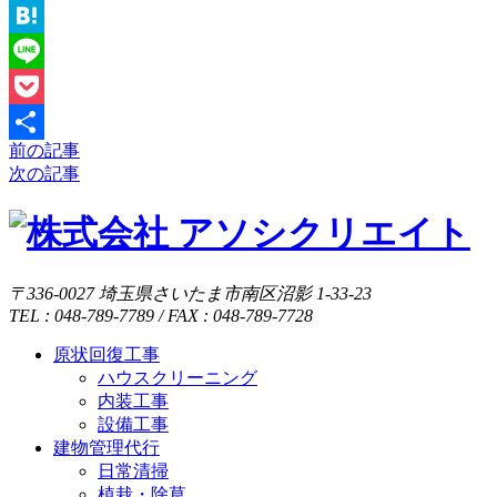
X
Hatena
Line
Pocket
前の記事
投
共
次の記事
稿
有
ナ
ビ
〒336-0027 埼玉県さいたま市南区沼影 1-33-23
ゲ
TEL : 048-789-7789 / FAX : 048-789-7728
ー
原状回復工事
シ
ハウスクリーニング
ョ
内装工事
設備工事
ン
建物管理代行
日常清掃
植栽・除草