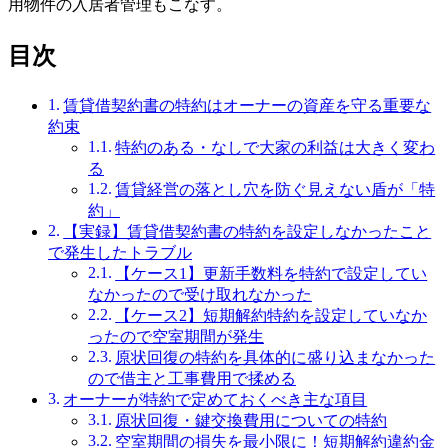
用物件の入居者管理もこなす。
目次
賃貸借契約書の特約はオーナーの資産を守る重要な
約束
特約のある・なしで大家の利益は大きく変わ
る
賃貸経営の落とし穴を防ぐ見えない盾が「特
約」
【実録】賃貸借契約書の特約を設定しなかったこと
で発生したトラブル
【ケース1】更新手数料を特約で設定してい
なかったので受け取れなかった
【ケース2】短期解約特約を設定していなか
ったので空室期間が発生
原状回復の特約を具体的に盛り込まなかった
ので借主と工事費用で揉める
オーナーが特約で定めておくべき主な項目
原状回復・鍵交換費用についての特約
空室期間の損失を最小限に！短期解約違約金