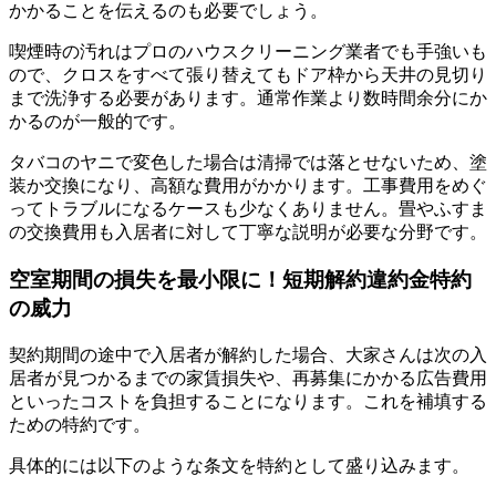
かかることを伝えるのも必要でしょう。
喫煙時の汚れはプロのハウスクリーニング業者でも手強いも
ので、クロスをすべて張り替えてもドア枠から天井の見切り
まで洗浄する必要があります。通常作業より数時間余分にか
かるのが一般的です。
タバコのヤニで変色した場合は清掃では落とせないため、塗
装か交換になり、高額な費用がかかります。工事費用をめぐ
ってトラブルになるケースも少なくありません。畳やふすま
の交換費用も入居者に対して丁寧な説明が必要な分野です。
空室期間の損失を最小限に！短期解約違約金特約
の威力
契約期間の途中で入居者が解約した場合、大家さんは次の入
居者が見つかるまでの家賃損失や、再募集にかかる広告費用
といったコストを負担することになります。これを補填する
ための特約です。
具体的には以下のような条文を特約として盛り込みます。