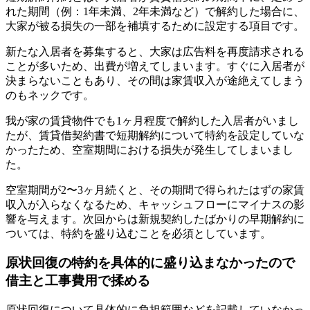
れた期間（例：1年未満、2年未満など）で解約した場合に、
大家が被る損失の一部を補填するために設定する項目です。
新たな入居者を募集すると、大家は広告料を再度請求される
ことが多いため、出費が増えてしまいます。すぐに入居者が
決まらないこともあり、その間は家賃収入が途絶えてしまう
のもネックです。
我が家の賃貸物件でも1ヶ月程度で解約した入居者がいまし
たが、賃貸借契約書で短期解約について特約を設定していな
かったため、空室期間における損失が発生してしまいまし
た。
空室期間が2〜3ヶ月続くと、その期間で得られたはずの家賃
収入が入らなくなるため、キャッシュフローにマイナスの影
響を与えます。次回からは新規契約したばかりの早期解約に
ついては、特約を盛り込むことを必須としています。
原状回復の特約を具体的に盛り込まなかったので
借主と工事費用で揉める
原状回復について具体的に負担範囲などを記載していなかっ